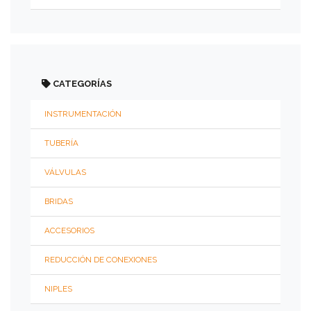
FILTROS
EN
Y
ROSCADOS
CATEGORÍAS
ACCESORIOS
ROSCADOS
INSTRUMENTACIÓN
300
PSI
TUBERÍA
VÁLVULAS
BRIDAS
BRIDAS
150
ACCESORIOS
PSI
CIEGA
REDUCCIÓN DE CONEXIONES
(BL)
NIPLES