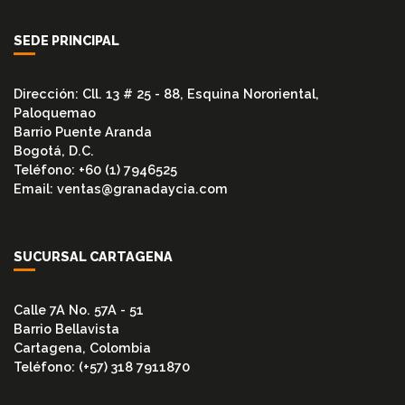
PSI
CIEGA
SEDE PRINCIPAL
(BL)
Dirección: Cll. 13 # 25 - 88, Esquina Nororiental,
900
Paloquemao
PSI
Barrio Puente Aranda
CON
Bogotá, D.C.
CUELLO
(WN)
Teléfono: +60 (1) 7946525
Email: ventas@granadaycia.com
1500
PSI
SUCURSAL CARTAGENA
CON
CUELLO
(WN)
Calle 7A No. 57A - 51
Barrio Bellavista
EMPAQUES
Cartagena, Colombia
Teléfono: (+57) 318 7911870