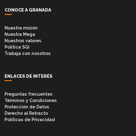
CINTAS
CONOCE A GRANADA
FLEXITALICOS
Nuestra misión
(ESPIROMETÁLICOS)
Nuestra Mega
Nuestros valores
Política SGI
KIT
Trabaja con nosotros
DE
AISLAMIENTO
INSTRUMENTACIÓN
ENLACES DE INTERÉS
Preguntas frecuentes
INS.
Términos y Condiciones
ACERO
Protección de Datos
INOXIDABLE
Derecho al Retracto
Políticas de Privacidad
TUBOS