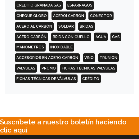
CRÉDITO GRANADA SAS
ESPARRAGOS
300
CHEQUE GLOBO
ACEROI CARBÓN
CONECTOR
PSI
CON
ACERO AL CARBÓN
SOLDAR
BRIDAS
CUELLO
(WN)
ACERO CARBÓN
BRIDA CON CUELLO
AGUA
GAS
MANÓMETROS
INOXIDABLE
600
ACCESORIOS EN ACERO CARBÓN
VINO
TRUNION
PSI
CIEGA
VÁLVULAS
PROMO
FICHAS TÉCNICAS VÁLVULAS
(BL)
FICHAS TÉCNICAS DE VÁLVULAS
CRÉDITO
600
PSI
CON
CUELLO
(WN)
Suscríbete a nuestro boletín haciendo
clic aquí
900