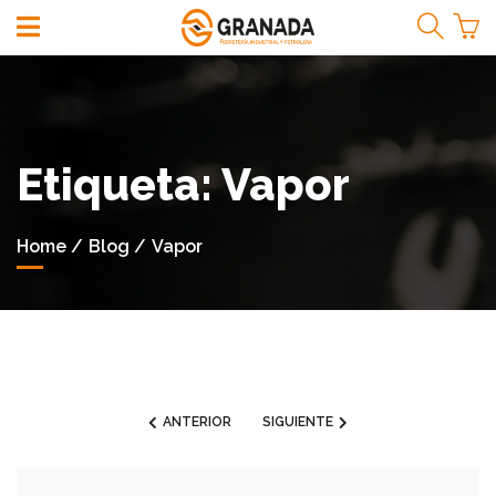
¡Bienvenidos!
Etiqueta
: Vapor
Iniciar
Sesión
Home
Blog
Vapor
Registrarse
Menú
de
Productos
ACCESORIOS