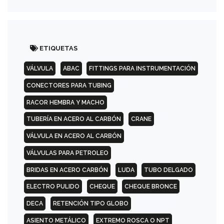
150
PSI
ROSCADA
(TH)
ETIQUETAS
150
VÁLVULA
ABAC
FITTINGS PARA INSTRUMENTACIÓN
PSI
SOCKET
CONECTORES PARA TUBING
WELD
(SW)
RACOR HEMBRA Y MACHO
TUBERÍA EN ACERO AL CARBÓN
CRANE
150
VÁLVULA EN ACERO AL CARBÓN
PSI
SLIP-
VÁLVULAS PARA PETROLEO
ON
BRIDAS EN ACERO CARBÓN
LUDA
TUBO DELGADO
(SO)
ELECTRO PULIDO
CHEQUE
CHEQUE BRONCE
150
DECA
RETENCIÓN TIPO GLOBO
PSI
ASIENTO METÁLICO
EXTREMO ROSCA O NPT
CON