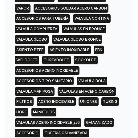
CUELLO
VAPOR
ACCESORIOS SOLDAR ACERO CARBÓN
(WN)
ACCESORIOS PARA TUBERÍA
VÁLVULA CORTINA
VÁLVULA COMPUERTA
VÁLVULAS EN BRONCE
300
PSI
VÁLVULA GLOBO
VÁLVULA GLOBO BRONCE
CIEGA
(BL)
ASIENTO PTFE
ASIENTO INOXIDABLE
FBK
WELDOLET
THREADOLET
SOCKOLET
300
ACCESORIOS ACERO INOXIDABLE
PSI
ROSCADA
ACCESORIOS TIPO SANITARIO
VÁLVULA BOLA
(TH)
VÁLVULA MARIPOSA
VÁLVULAS EN ACERO CARBÓN
FILTROS
ACERO INOXIDABLE
UNIONES
TUBING
300
PSI
HOPE
MANIFOLDS
SLIP-
ON
VÁLVULAS ACERO INOXIDABLE 316
GALVANIZADO
(SO)
ACCESORIO
TUBERÍA GALVANIZADA